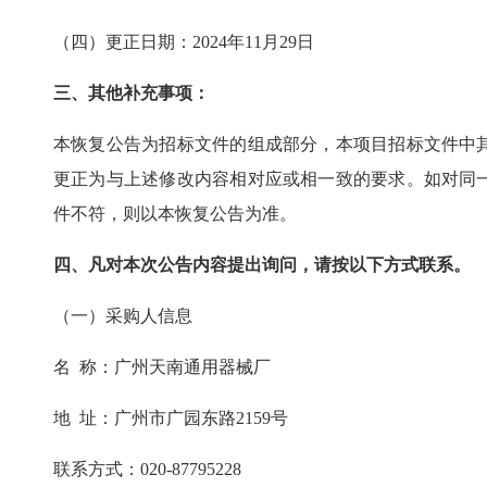
（四）更正日期：
2024年
11
月
29
日
三、其他补充事项
：
本
恢复
公告为招标文件的组成部分，本项目招标文件中
更
正
为与上述修改内容相对应或相一致的要求。如对同
件不符，则以本
恢复
公告为准。
四、凡对本次公告内容提出询问，请按以下方式联系。
（一）采购人信息
名
称：广州天南通用器械厂
地
址：广州市广园东路
2159号
联系方式：
020-87795228