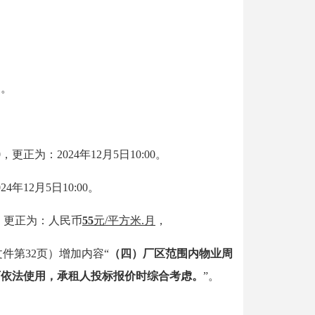
目。
:00，更正为：2024年1
2
月
5
日
10:00。
24年12月5日10:00。
，
更正为：
人民币
55
元
/平方米.月
，
文件第32页）增加内容“
（四）厂区范围内物业周
可依法使用，承租人投标报价时综合考虑。
”。